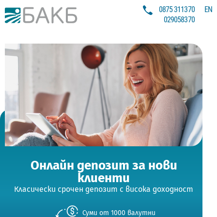
0875 311370
EN
Bacb Plus
029058370
Онлайн депозит за нови
клиенти
Класически срочен депозит с висока доходност
Суми от 1000 валутни