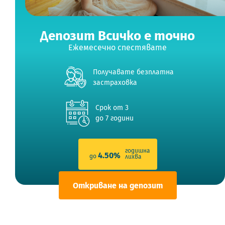
Депозит Всичко е точно
Ежемесечно спестявате
Получавате безплатна
застраховка
Срок от 3
до 7 години
годишна
4.50%
до
лихва
Откриване на депозит