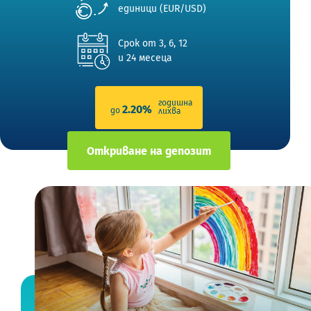
единици (EUR/USD)
Срок от 3, 6, 12
и 24 месеца
годишна
2.20%
до
лихва
Откриване на депозит